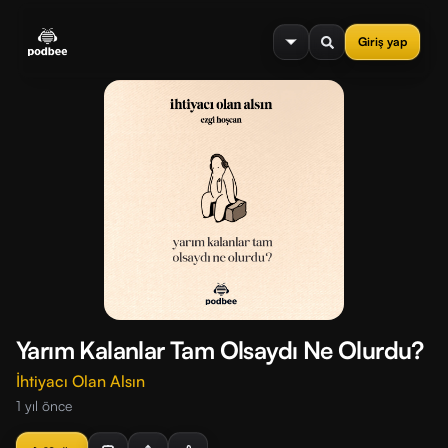
se menu
Giriş yap
Yarım Kalanlar Tam Olsaydı Ne Olurdu?
İhtiyacı Olan Alsın
1 yıl önce