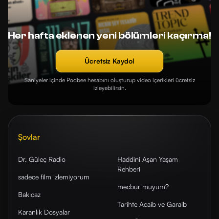
Her hafta eklenen yeni bölümleri kaçırma!
Ücretsiz Kaydol
Saniyeler içinde Podbee hesabını oluşturup video içerikleri ücretsiz
izleyebilirsin.
Şovlar
Dr. Güleç Radio
Haddini Aşan Yaşam
Rehberi
sadece film izlemiyorum
mecbur muyum?
Bakıcaz
Tarihte Acaib ve Garaib
Karanlık Dosyalar