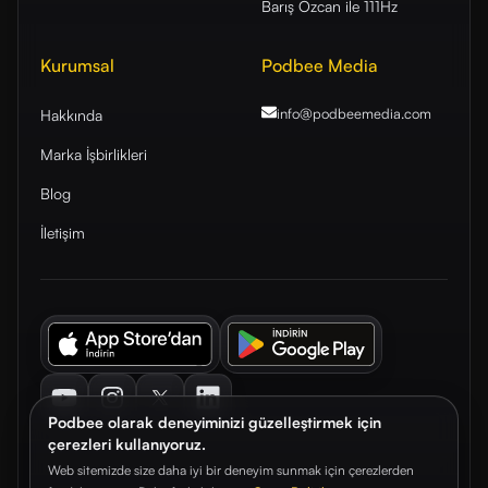
Barış Özcan ile 111Hz
Kurumsal
Podbee Media
info@podbeemedia
.com
Hakkında
Marka İşbirlikleri
Blog
İletişim
Youtube
Instagram
Twitter
LinkedIn
Podbee olarak deneyiminizi güzelleştirmek için
çerezleri kullanıyoruz.
Web sitemizde size daha iyi bir deneyim sunmak için çerezlerden