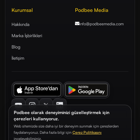
Kurumsal
Podbee Media
info@podbeemedia
.com
Hakkında
Marka İşbirlikleri
Blog
İletişim
Youtube
Instagram
Twitter
LinkedIn
Podbee olarak deneyiminizi güzelleştirmek için
çerezleri kullanıyoruz.
Web sitemizde size daha iyi bir deneyim sunmak için çerezlerden
faydalanıyoruz. Daha fazla bilgi için
Çerez Politikasını
© 2026. Podbee Media. Tüm hakları saklıdır.
inceleyebilirsiniz.