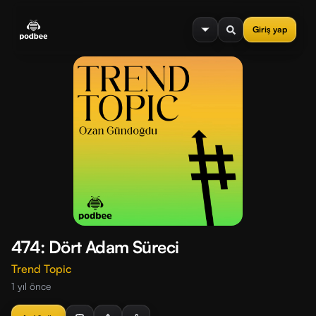
se menu
Giriş yap
474: Dört Adam Süreci
Trend Topic
1 yıl önce