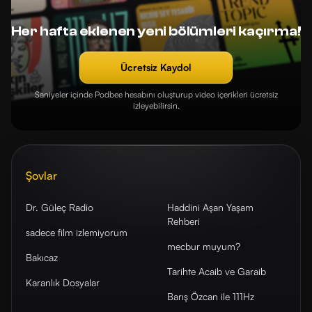
Her hafta eklenen yeni bölümleri kaçırma!
Ücretsiz Kaydol
Saniyeler içinde Podbee hesabını oluşturup video içerikleri ücretsiz
izleyebilirsin.
Şovlar
Dr. Güleç Radio
Haddini Aşan Yaşam
Rehberi
sadece film izlemiyorum
mecbur muyum?
Bakıcaz
Tarihte Acaib ve Garaib
Karanlık Dosyalar
Barış Özcan ile 111Hz