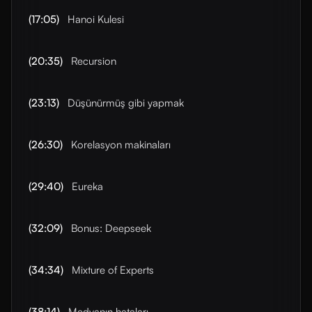
(17:05)
Hanoi Kulesi
(20:35)
Recursion
(23:13)
Düşünürmüş gibi yapmak
(26:30)
Korelasyon makinaları
(29:40)
Eureka
(32:09)
Bonus: Deepseek
(34:34)
Mixture of Experts
(38:14)
Medyanın hataları