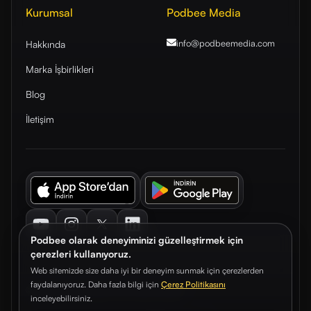
Kurumsal
Podbee Media
info@podbeemedia
.com
Hakkında
Marka İşbirlikleri
Blog
İletişim
Youtube
Instagram
Twitter
LinkedIn
Podbee olarak deneyiminizi güzelleştirmek için
çerezleri kullanıyoruz.
Web sitemizde size daha iyi bir deneyim sunmak için çerezlerden
faydalanıyoruz. Daha fazla bilgi için
Çerez Politikasını
© 2026. Podbee Media. Tüm hakları saklıdır.
inceleyebilirsiniz.