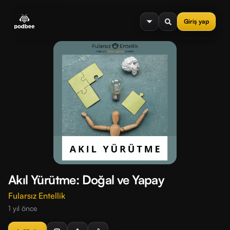
se menu
Giriş yap
Akıl Yürütme: Doğal ve Yapay
Fularsız Entellik
1 yıl önce