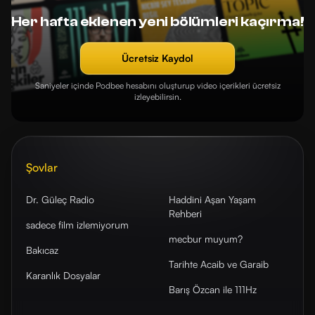
Her hafta eklenen yeni bölümleri kaçırma!
Ücretsiz Kaydol
Saniyeler içinde Podbee hesabını oluşturup video içerikleri ücretsiz
izleyebilirsin.
Şovlar
Dr. Güleç Radio
Haddini Aşan Yaşam
Rehberi
sadece film izlemiyorum
mecbur muyum?
Bakıcaz
Tarihte Acaib ve Garaib
Karanlık Dosyalar
Barış Özcan ile 111Hz