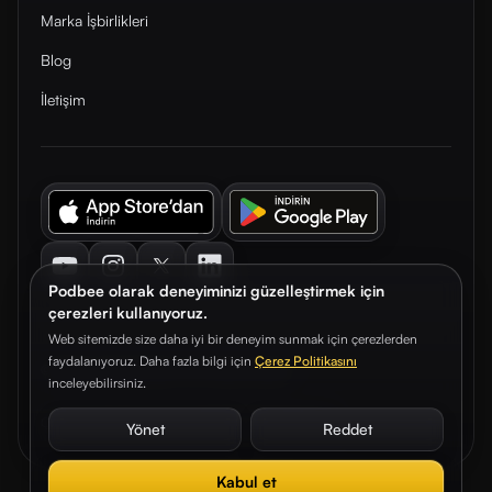
Marka İşbirlikleri
Blog
İletişim
Youtube
Instagram
Twitter
LinkedIn
Podbee olarak deneyiminizi güzelleştirmek için
çerezleri kullanıyoruz.
Web sitemizde size daha iyi bir deneyim sunmak için çerezlerden
faydalanıyoruz. Daha fazla bilgi için
Çerez Politikasını
© 2026. Podbee Media. Tüm hakları saklıdır.
inceleyebilirsiniz.
Çerez Tercihleri
Aydınlatma Metni
Gizlilik Sözleşmesi
Yönet
Reddet
Kabul et