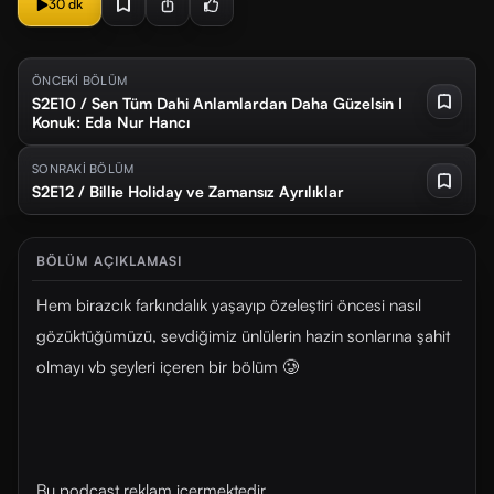
30 dk
ÖNCEKİ BÖLÜM
S2E10 / Sen Tüm Dahi Anlamlardan Daha Güzelsin I
Konuk: Eda Nur Hancı
SONRAKİ BÖLÜM
S2E12 / Billie Holiday ve Zamansız Ayrılıklar
BÖLÜM AÇIKLAMASI
Hem birazcık farkındalık yaşayıp özeleştiri öncesi nasıl
gözüktüğümüzü, sevdiğimiz ünlülerin hazin sonlarına şahit
olmayı vb şeyleri içeren bir bölüm 🥲
Bu podcast reklam içermektedir.