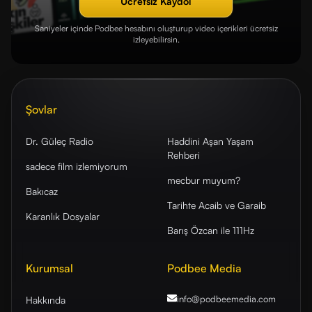
Ücretsiz Kaydol
Saniyeler içinde Podbee hesabını oluşturup video içerikleri ücretsiz
izleyebilirsin.
Şovlar
Dr. Güleç Radio
Haddini Aşan Yaşam
Rehberi
sadece film izlemiyorum
mecbur muyum?
Bakıcaz
Tarihte Acaib ve Garaib
Karanlık Dosyalar
Barış Özcan ile 111Hz
Kurumsal
Podbee Media
info@podbeemedia
.com
Hakkında