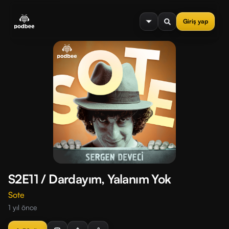
se menu
Giriş yap
S2E11 / Dardayım, Yalanım Yok
Sote
1 yıl önce