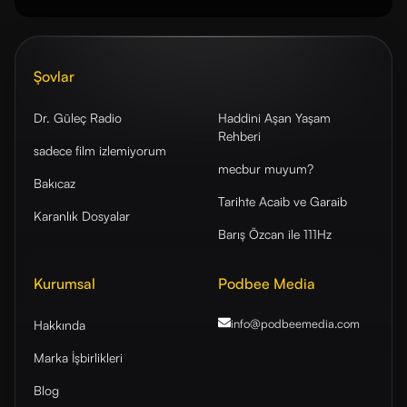
Şovlar
Dr. Güleç Radio
Haddini Aşan Yaşam
Rehberi
sadece film izlemiyorum
mecbur muyum?
Bakıcaz
Tarihte Acaib ve Garaib
Karanlık Dosyalar
Barış Özcan ile 111Hz
Kurumsal
Podbee Media
info@podbeemedia
.com
Hakkında
Marka İşbirlikleri
Blog