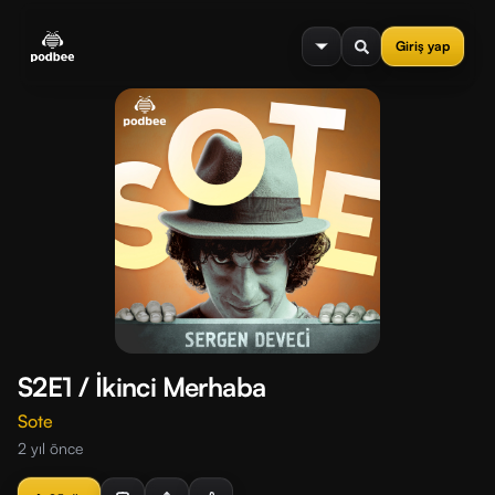
se menu
Giriş yap
S2E1 / İkinci Merhaba
Sote
2 yıl önce