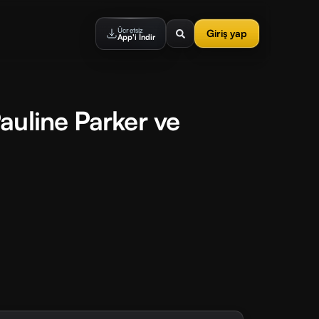
Ücretsiz
Giriş yap
App'i İndir
auline Parker ve