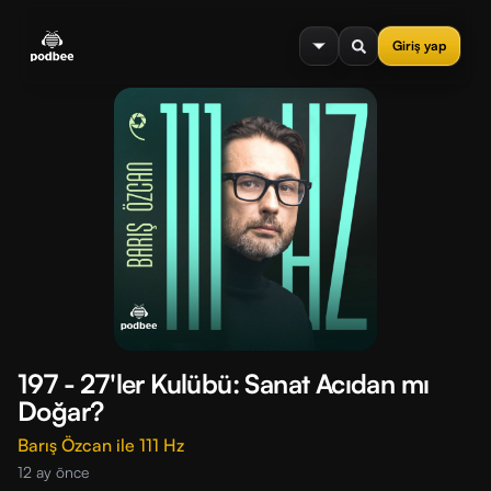
se menu
Giriş yap
197 - 27'ler Kulübü: Sanat Acıdan mı
Doğar?
Barış Özcan ile 111 Hz
12 ay önce