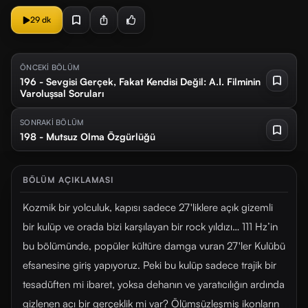
29 dk
ÖNCEKİ BÖLÜM
196 - Sevgisi Gerçek, Fakat Kendisi Değil: A.I. Filminin
Varoluşsal Soruları
SONRAKİ BÖLÜM
198 - Mutsuz Olma Özgürlüğü
BÖLÜM AÇIKLAMASI
Kozmik bir yolculuk, kapısı sadece 27'liklere açık gizemli
bir kulüp ve orada bizi karşılayan bir rock yıldızı… 111 Hz’in
bu bölümünde, popüler kültüre damga vuran 27'ler Kulübü
efsanesine giriş yapıyoruz. Peki bu kulüp sadece trajik bir
tesadüften mi ibaret, yoksa dehanın ve yaratıcılığın ardında
gizlenen acı bir gerçeklik mi var? Ölümsüzleşmiş ikonların