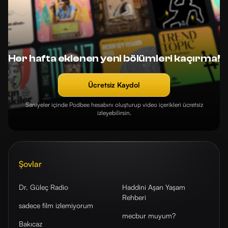
Her hafta eklenen yeni bölümleri kaçırma!
Ücretsiz Kaydol
Saniyeler içinde Podbee hesabını oluşturup video içerikleri ücretsiz
izleyebilirsin.
Şovlar
Dr. Güleç Radio
Haddini Aşan Yaşam
Rehberi
sadece film izlemiyorum
mecbur muyum?
Bakıcaz