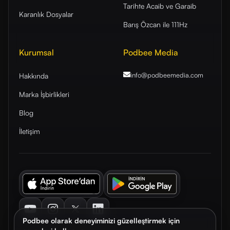
Tarihte Acaib ve Garaib
Karanlık Dosyalar
Barış Özcan ile 111Hz
Kurumsal
Podbee Media
info@podbeemedia
.com
Hakkında
Marka İşbirlikleri
Blog
İletişim
Youtube
Instagram
Twitter
LinkedIn
Podbee olarak deneyiminizi güzelleştirmek için