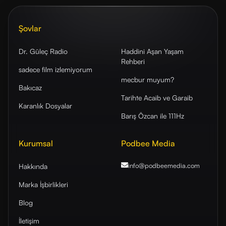
Şovlar
Dr. Güleç Radio
Haddini Aşan Yaşam
Rehberi
sadece film izlemiyorum
mecbur muyum?
Bakıcaz
Tarihte Acaib ve Garaib
Karanlık Dosyalar
Barış Özcan ile 111Hz
Kurumsal
Podbee Media
info@podbeemedia
.com
Hakkında
Marka İşbirlikleri
Blog
İletişim