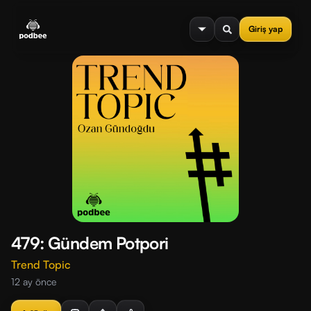
se menu
Giriş yap
479: Gündem Potpori
Trend Topic
12 ay önce