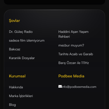
Şovlar
Dr. Güleç Radio
Haddini Aşan Yaşam
Rehberi
sadece film izlemiyorum
mecbur muyum?
Bakıcaz
Tarihte Acaib ve Garaib
Karanlık Dosyalar
Barış Özcan ile 111Hz
Kurumsal
Podbee Media
info@podbeemedia
.com
Hakkında
Marka İşbirlikleri
Blog