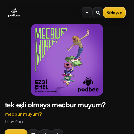
se menu
Giriş yap
tek eşli olmaya mecbur muyum?
mecbur muyum?
12 ay önce