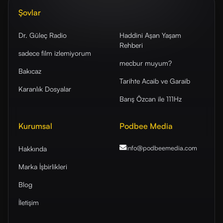
Şovlar
Dr. Güleç Radio
Haddini Aşan Yaşam
Rehberi
sadece film izlemiyorum
mecbur muyum?
Bakıcaz
Tarihte Acaib ve Garaib
Karanlık Dosyalar
Barış Özcan ile 111Hz
Kurumsal
Podbee Media
info@podbeemedia
.com
Hakkında
Marka İşbirlikleri
Blog
İletişim