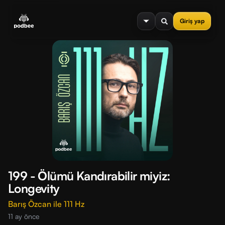
se menu
Giriş yap
199 - Ölümü Kandırabilir miyiz:
Longevity
Barış Özcan ile 111 Hz
11 ay önce