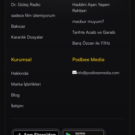
Dr. Güleç Radio
Haddini Aşan Yaşam
Rehberi
sadece film izlemiyorum
mecbur muyum?
Bakıcaz
Tarihte Acaib ve Garaib
Karanlık Dosyalar
Barış Özcan ile 111Hz
Kurumsal
Podbee Media
info@podbeemedia
.com
Hakkında
Marka İşbirlikleri
Blog
İletişim