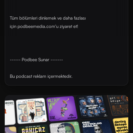
Tüm bölümleri dinlemek ve daha fazlası
için ⁠⁠⁠⁠podbeemedia.com⁠⁠⁠⁠'u ziyaret et!
------ Podbee Sunar -------
Bu podcast reklam içermektedir.