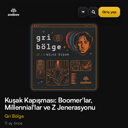
se menu
Giriş yap
Kuşak Kapışması: Boomer'lar,
Millennial'lar ve Z Jenerasyonu
Gri Bölge
11 ay önce