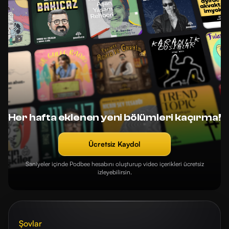
Her hafta eklenen yeni bölümleri kaçırma!
Ücretsiz Kaydol
Saniyeler içinde Podbee hesabını oluşturup video içerikleri ücretsiz
izleyebilirsin.
Şovlar