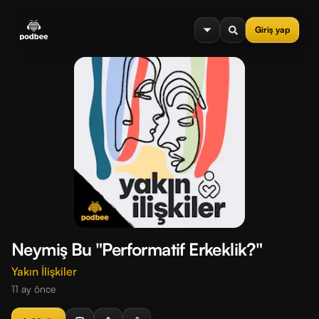
se menu
Giriş yap
Neymiş Bu "Performatif Erkeklik?"
Yakın İlişkiler
11 ay önce