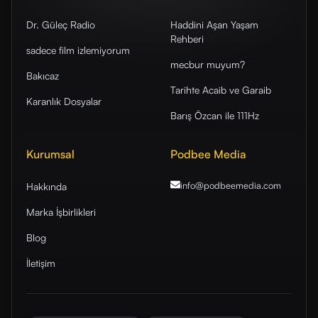
Dr. Güleç Radio
Haddini Aşan Yaşam
Rehberi
sadece film izlemiyorum
mecbur muyum?
Bakıcaz
Tarihte Acaib ve Garaib
Karanlık Dosyalar
Barış Özcan ile 111Hz
Kurumsal
Podbee Media
info@podbeemedia
.com
Hakkında
Marka İşbirlikleri
Blog
İletişim