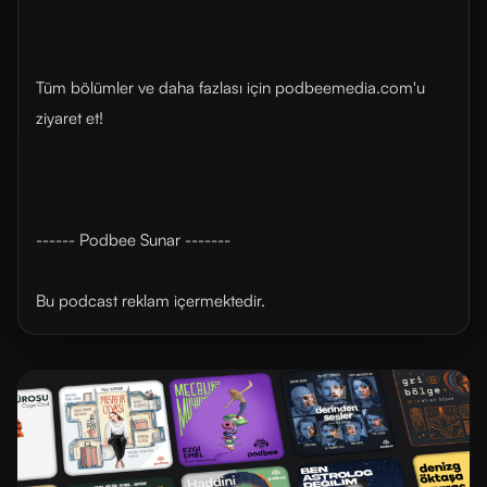
Tüm bölümler ve daha fazlası için ⁠⁠⁠⁠⁠⁠podbeemedia.com⁠⁠⁠⁠⁠⁠'u
ziyaret et!
------ Podbee Sunar -------
Bu podcast reklam içermektedir.