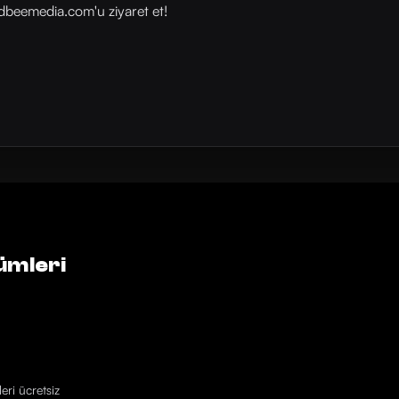
beemedia.com⁠⁠⁠⁠⁠⁠'u ziyaret et!
ümleri
eri ücretsiz