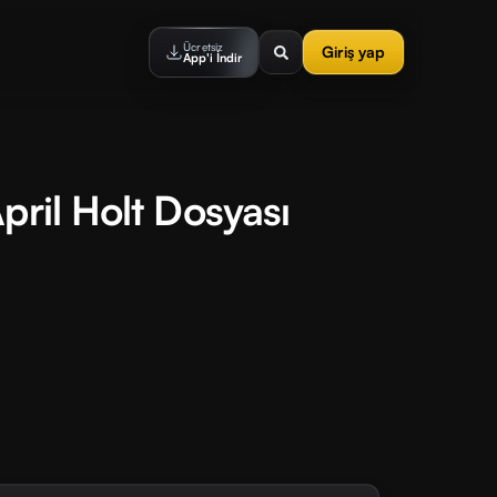
Ücretsiz
Giriş yap
App'i İndir
pril Holt Dosyası