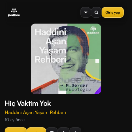
se menu
Giriş yap
Hiç Vaktim Yok
Haddini Aşan Yaşam Rehberi
10 ay önce