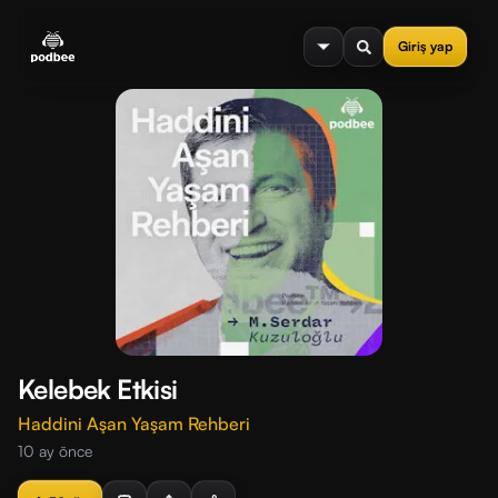
se menu
Giriş yap
Kelebek Etkisi
Haddini Aşan Yaşam Rehberi
10 ay önce