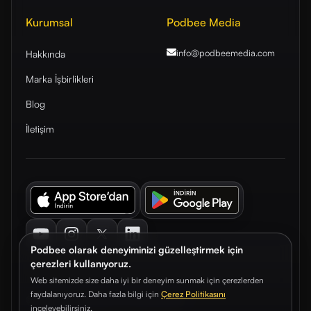
Kurumsal
Podbee Media
info@podbeemedia
.com
Hakkında
Marka İşbirlikleri
Blog
İletişim
Youtube
Instagram
Twitter
LinkedIn
Podbee olarak deneyiminizi güzelleştirmek için
çerezleri kullanıyoruz.
Web sitemizde size daha iyi bir deneyim sunmak için çerezlerden
faydalanıyoruz. Daha fazla bilgi için
Çerez Politikasını
© 2026. Podbee Media. Tüm hakları saklıdır.
inceleyebilirsiniz.