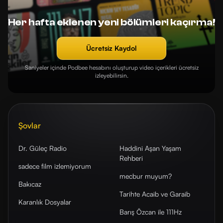
Her hafta eklenen yeni bölümleri kaçırma!
Ücretsiz Kaydol
Saniyeler içinde Podbee hesabını oluşturup video içerikleri ücretsiz
izleyebilirsin.
Şovlar
Dr. Güleç Radio
Haddini Aşan Yaşam
Rehberi
sadece film izlemiyorum
mecbur muyum?
Bakıcaz
Tarihte Acaib ve Garaib
Karanlık Dosyalar
Barış Özcan ile 111Hz