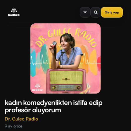
se menu
Giriş yap
kadın komedyenlikten istifa edip
profesör oluyorum
Dr. Gulec Radio
9 ay önce