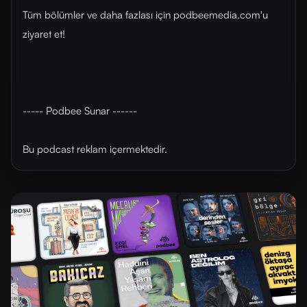
Tüm bölümler ve daha fazlası için ⁠⁠⁠⁠⁠⁠⁠podbeemedia.com⁠⁠⁠⁠⁠⁠⁠'u
ziyaret et!
----- Podbee Sunar ------
Bu podcast reklam içermektedir.