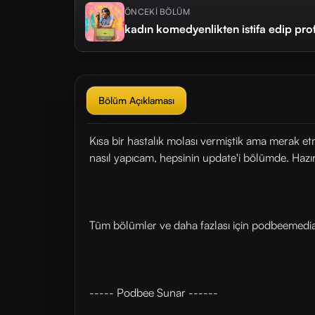
ÖNCEKİ BÖLÜM
kadın komedyenlikten istifa edip pr
Bölüm Açıklaması
Kısa bir hastalık molası vermiştik ama merak 
nasıl yapıcam, hepsinin update'i bölümde. Hazır
Tüm bölümler ve daha fazlası için ⁠⁠⁠⁠⁠⁠⁠⁠⁠⁠podbeemedia.com⁠
----- Podbee Sunar ------