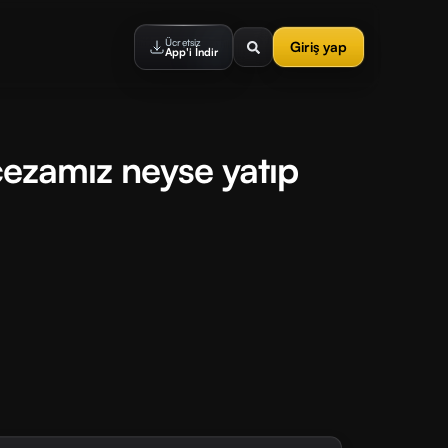
Ücretsiz
Giriş yap
App'i İndir
cezamız neyse yatıp