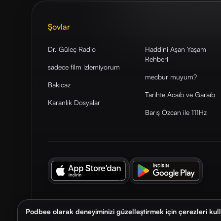
Şovlar
Dr. Güleç Radio
Haddini Aşan Yaşam
Rehberi
sadece film izlemiyorum
mecbur muyum?
Bakıcaz
Tarihte Acaib ve Garaib
Karanlık Dosyalar
Barış Özcan ile 111Hz
Podbee olarak deneyiminizi güzelleştirmek için çerezleri kul
© 2026. Podbee Media. Tüm hakları saklıdır.