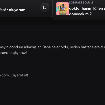
SONRAKİ BÖLÜM
doktor hanım lütfen 
ofesör oluyorum
dönecek mi?
etmeyin döndüm arkadaşlar. Bana neler oldu, neden hastanelere dü
sanız başlıyoruz!
⁠⁠⁠⁠⁠⁠⁠⁠⁠'u ziyaret et!