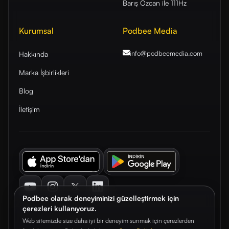
Barış Özcan ile 111Hz
Kurumsal
Podbee Media
info@podbeemedia
.com
Hakkında
Marka İşbirlikleri
Blog
İletişim
Youtube
Instagram
Twitter
LinkedIn
Podbee olarak deneyiminizi güzelleştirmek için
çerezleri kullanıyoruz.
Web sitemizde size daha iyi bir deneyim sunmak için çerezlerden