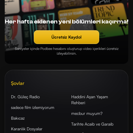
Her hafta eklenen yeni bölümleri kaçırma!
Ücretsiz Kaydol
Saniyeler içinde Podbee hesabını oluşturup video içerikleri ücretsiz
izleyebilirsin.
Şovlar
Dr. Güleç Radio
Haddini Aşan Yaşam
Rehberi
sadece film izlemiyorum
mecbur muyum?
Bakıcaz
Tarihte Acaib ve Garaib
Karanlık Dosyalar