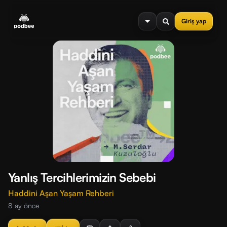
se menu
Giriş yap
Yanlış Tercihlerimizin Sebebi
Haddini Aşan Yaşam Rehberi
8 ay önce