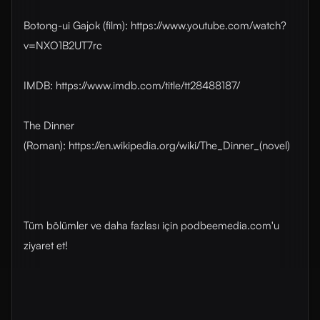
Botong-ui Gajok (film): https://www.youtube.com/watch?
v=NXO1B2UT7rc
IMDB: https://www.imdb.com/title/tt28488187/
The Dinner
(Roman): https://en.wikipedia.org/wiki/The_Dinner_(novel)
Tüm bölümler ve daha fazlası için ⁠⁠⁠⁠⁠podbeemedia.com⁠⁠⁠⁠⁠'u
ziyaret et!