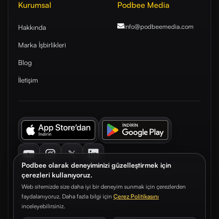
Kurumsal
Podbee Media
info@podbeemedia
.com
Hakkında
Marka İşbirlikleri
Blog
İletişim
Youtube
Instagram
Twitter
LinkedIn
Podbee olarak deneyiminizi güzelleştirmek için
çerezleri kullanıyoruz.
Web sitemizde size daha iyi bir deneyim sunmak için çerezlerden
faydalanıyoruz. Daha fazla bilgi için
Çerez Politikasını
© 2026. Podbee Media. Tüm hakları saklıdır.
inceleyebilirsiniz.