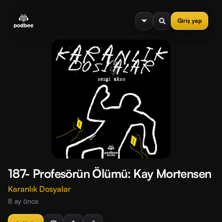
se menu
Giriş yap
187- Profesörün Ölümü: Kay Mortensen
Karanlık Dosyalar
8 ay önce