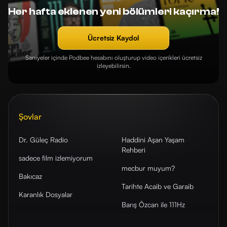
Her hafta eklenen yeni bölümleri kaçırma!
Ücretsiz Kaydol
Saniyeler içinde Podbee hesabını oluşturup video içerikleri ücretsiz
izleyebilirsin.
Şovlar
Dr. Güleç Radio
Haddini Aşan Yaşam
Rehberi
sadece film izlemiyorum
mecbur muyum?
Bakıcaz
Tarihte Acaib ve Garaib
Karanlık Dosyalar
Barış Özcan ile 111Hz