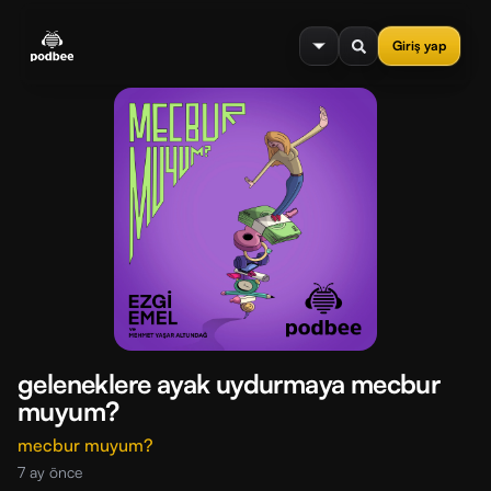
se menu
Giriş yap
geleneklere ayak uydurmaya mecbur
muyum?
mecbur muyum?
7 ay önce