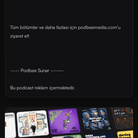
Tüm bölümler ve daha fazlası için ⁠⁠⁠⁠⁠⁠⁠⁠⁠⁠⁠⁠⁠⁠⁠⁠⁠⁠⁠⁠⁠⁠podbeemedia.com⁠⁠⁠⁠⁠⁠⁠⁠⁠⁠⁠⁠⁠⁠⁠⁠⁠⁠⁠⁠⁠⁠'u
ziyaret et!
----- Podbee Sunar -------
Bu podcast reklam içermektedir.