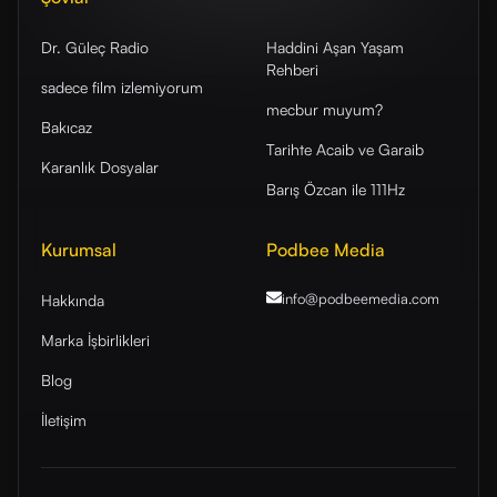
Dr. Güleç Radio
Haddini Aşan Yaşam
Rehberi
sadece film izlemiyorum
mecbur muyum?
Bakıcaz
Tarihte Acaib ve Garaib
Karanlık Dosyalar
Barış Özcan ile 111Hz
Kurumsal
Podbee Media
info@podbeemedia
.com
Hakkında
Marka İşbirlikleri
Blog
İletişim