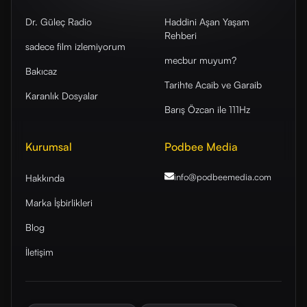
Dr. Güleç Radio
Haddini Aşan Yaşam
Rehberi
sadece film izlemiyorum
mecbur muyum?
Bakıcaz
Tarihte Acaib ve Garaib
Karanlık Dosyalar
Barış Özcan ile 111Hz
Kurumsal
Podbee Media
info@podbeemedia
.com
Hakkında
Marka İşbirlikleri
Blog
İletişim