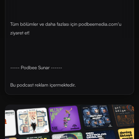
Tüm bölümler ve daha fazlası için ⁠⁠⁠⁠⁠⁠⁠⁠⁠⁠⁠⁠⁠⁠⁠⁠⁠⁠⁠⁠⁠⁠⁠⁠⁠podbeemedia.com⁠⁠⁠⁠⁠⁠⁠⁠⁠⁠⁠⁠⁠⁠⁠⁠⁠⁠⁠⁠⁠⁠⁠⁠⁠'u
ziyaret et!
----- Podbee Sunar ------
Bu podcast reklam içermektedir.