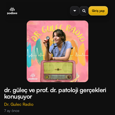
se menu
Giriş yap
dr. güleç ve prof. dr. patoloji gerçekleri
konuşuyor
Dr. Gulec Radio
7 ay önce