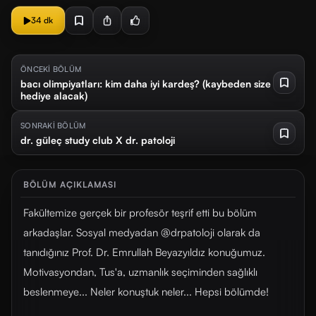
34 dk
ÖNCEKİ BÖLÜM
bacı olimpiyatları: kim daha iyi kardeş? (kaybeden size
hediye alacak)
SONRAKİ BÖLÜM
dr. güleç study club X dr. patoloji
BÖLÜM AÇIKLAMASI
Fakültemize gerçek bir profesör teşrif etti bu bölüm
arkadaşlar. Sosyal medyadan @drpatoloji olarak da
tanıdığınız Prof. Dr. Emrullah Beyazyıldız konuğumuz.
Motivasyondan, Tus'a, uzmanlık seçiminden sağlıklı
beslenmeye... Neler konuştuk neler... Hepsi bölümde!