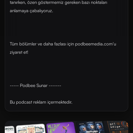
tanırken, özen göstermemiz gereken bazı noktaları
anlamaya çabalıyoruz.
Tüm bölümler ve daha fazlası için ⁠⁠⁠⁠⁠⁠⁠⁠⁠⁠⁠⁠⁠⁠⁠⁠⁠⁠⁠⁠⁠⁠⁠⁠⁠⁠⁠⁠⁠⁠⁠⁠⁠⁠⁠⁠⁠⁠⁠⁠podbeemedia.com⁠⁠⁠⁠⁠⁠⁠⁠⁠⁠⁠⁠⁠⁠⁠⁠⁠⁠⁠⁠⁠⁠⁠⁠⁠⁠⁠⁠⁠⁠⁠⁠⁠⁠⁠⁠⁠⁠⁠⁠'u
ziyaret et!
----- Podbee Sunar -------
Bu podcast reklam içermektedir.