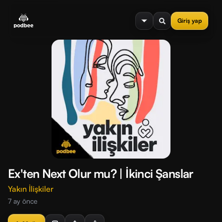
se menu
Giriş yap
Ex'ten Next Olur mu? | İkinci Şanslar
Yakın İlişkiler
7 ay önce