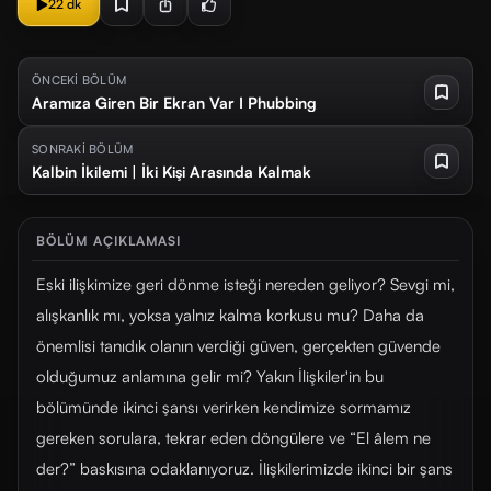
22 dk
ÖNCEKİ BÖLÜM
Aramıza Giren Bir Ekran Var I Phubbing
SONRAKİ BÖLÜM
Kalbin İkilemi | İki Kişi Arasında Kalmak
BÖLÜM AÇIKLAMASI
Eski ilişkimize geri dönme isteği nereden geliyor? Sevgi mi,
alışkanlık mı, yoksa yalnız kalma korkusu mu? Daha da
önemlisi tanıdık olanın verdiği güven, gerçekten güvende
olduğumuz anlamına gelir mi? Yakın İlişkiler'in bu
bölümünde ikinci şansı verirken kendimize sormamız
gereken sorulara, tekrar eden döngülere ve “El âlem ne
der?” baskısına odaklanıyoruz. İlişkilerimizde ikinci bir şans