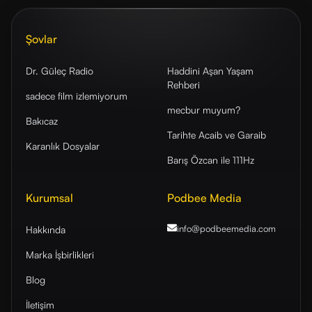
Şovlar
Dr. Güleç Radio
Haddini Aşan Yaşam
Rehberi
sadece film izlemiyorum
mecbur muyum?
Bakıcaz
Tarihte Acaib ve Garaib
Karanlık Dosyalar
Barış Özcan ile 111Hz
Kurumsal
Podbee Media
info@podbeemedia
.com
Hakkında
Marka İşbirlikleri
Blog
İletişim