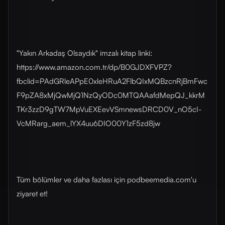
"Yakın Arkadaş Olsaydık" imzalı kitap linki:
https://www.amazon.com.tr/dp/B0GJDXFVPZ?
fbclid=PAdGRleAPpE0xleHRuA2FlbQIxMQBzcnRjBmFwc
F9pZA8xMjQwMjQ1NzQyODc0MTQAAafdMepQJ_kkrM
TKr3zzD9gTW7MpVuEXEevVSmnewsDRCD0V_nO5cI-
VcMRarg_aem_lYX4uu6DIO00Y1zF5zd8jw
Tüm bölümler ve daha fazlası için ⁠⁠⁠⁠⁠⁠⁠⁠⁠⁠⁠⁠⁠⁠⁠⁠⁠⁠⁠⁠⁠⁠⁠⁠⁠⁠⁠⁠⁠⁠⁠podbeemedia.com⁠⁠⁠⁠⁠⁠⁠⁠⁠⁠⁠⁠⁠⁠⁠⁠⁠⁠⁠⁠⁠⁠⁠⁠⁠⁠⁠⁠⁠⁠⁠'u
ziyaret et!