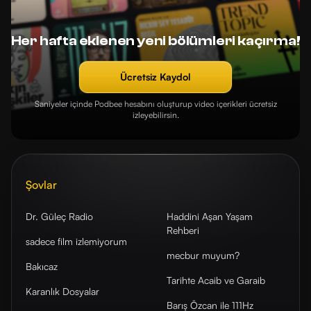
Her hafta eklenen yeni bölümleri kaçırma!
Ücretsiz Kaydol
Saniyeler içinde Podbee hesabını oluşturup video içerikleri ücretsiz
izleyebilirsin.
Şovlar
Dr. Güleç Radio
Haddini Aşan Yaşam
Rehberi
sadece film izlemiyorum
mecbur muyum?
Bakıcaz
Tarihte Acaib ve Garaib
Karanlık Dosyalar
Barış Özcan ile 111Hz