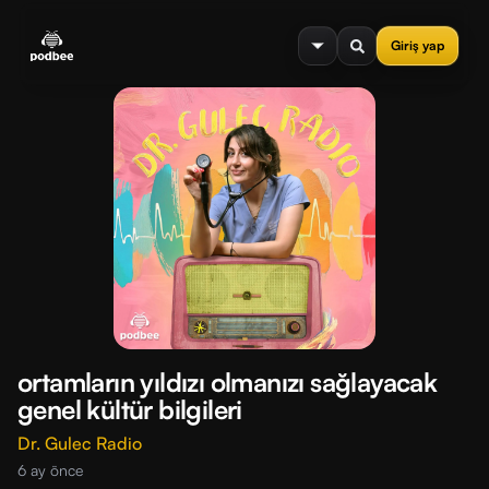
se menu
Giriş yap
ortamların yıldızı olmanızı sağlayacak
genel kültür bilgileri
Dr. Gulec Radio
6 ay önce