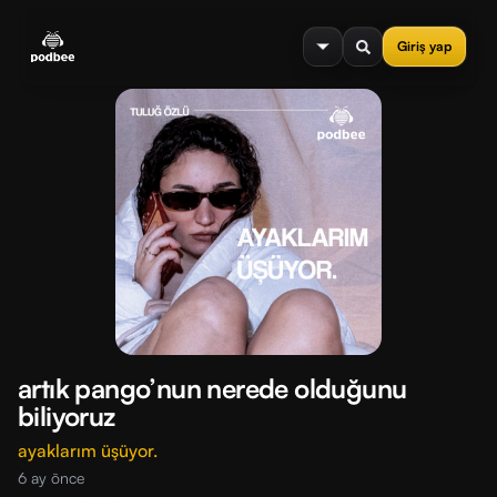
se menu
Giriş yap
artık pango’nun nerede olduğunu
biliyoruz
ayaklarım üşüyor.
6 ay önce