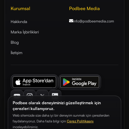
Kurumsal
Podbee Media
info@podbeemedia
.com
Hakkında
Marka İşbirlikleri
Blog
İletişim
Youtube
Instagram
Twitter
LinkedIn
Podbee olarak deneyiminizi güzelleştirmek için
çerezleri kullanıyoruz.
Web sitemizde size daha iyi bir deneyim sunmak için çerezlerden
faydalanıyoruz. Daha fazla bilgi için
Çerez Politikasını
© 2026. Podbee Media. Tüm hakları saklıdır.
inceleyebilirsiniz.