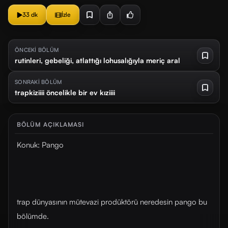
33 dk
İzle
ÖNCEKİ BÖLÜM
rutinleri, gebeliği, atlattığı lohusalığıyla meriç aral
SONRAKİ BÖLÜM
trapkiziiii öncelikle bir ev kıziiii
BÖLÜM AÇIKLAMASI
Konuk: Pango
trap dünyasının mütevazi prodüktörü neredesin pango bu
bölümde.