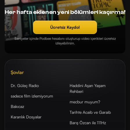
Her hafta eklenen yeni bölümleri kaçırma!
Ücretsiz Kaydol
Saniyeler içinde Podbee hesabını oluşturup video içerikleri ücretsiz
izleyebilirsin.
Şovlar
Dr. Güleç Radio
Haddini Aşan Yaşam
Rehberi
sadece film izlemiyorum
mecbur muyum?
Bakıcaz
Tarihte Acaib ve Garaib
Karanlık Dosyalar
Barış Özcan ile 111Hz