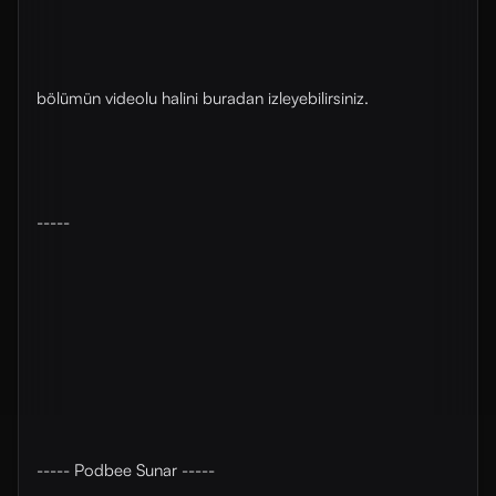
bölümün videolu halini ⁠buradan⁠ izleyebilirsiniz.
-----
----- Podbee Sunar -----