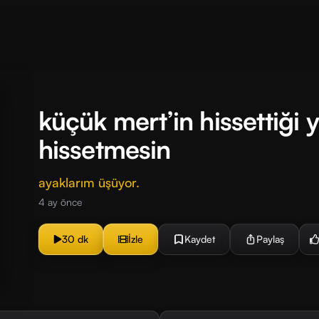
küçük mert’in hissettiği y
hissetmesin
ayaklarım üşüyor.
4 ay önce
30 dk
İzle
Kaydet
Paylaş