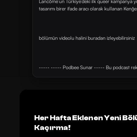
Lancôme’un Türkiye’deki ilk queer kampanya yüz
tasarımı birer ifade aracı olarak kullanan Kenğe
bölümün videolu halini buradan izleyebilirsiniz
----- ----- Podbee Sunar ----- Bu podcast rekl
Her Hafta Eklenen Yeni Böl
Kaçırma!