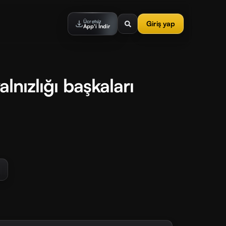
Ücretsiz
Giriş yap
App'i İndir
alnızlığı başkaları