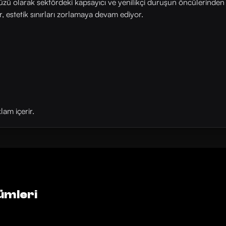
ü olarak sektördeki kapsayıcı ve yenilikçi duruşun öncülerinden b
r, estetik sınırları zorlamaya devam ediyor.
am içerir.
ümleri