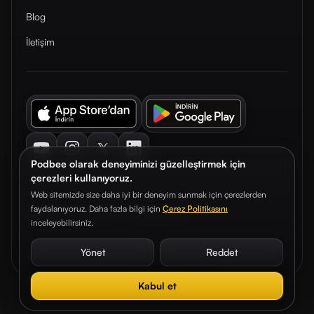
Blog
İletişim
Youtube
Instagram
Twitter
LinkedIn
Podbee olarak deneyiminizi güzelleştirmek için
çerezleri kullanıyoruz.
Web sitemizde size daha iyi bir deneyim sunmak için çerezlerden
faydalanıyoruz. Daha fazla bilgi için
Çerez Politikasını
© 2026. Podbee Media. Tüm hakları saklıdır.
inceleyebilirsiniz.
Çerez Tercihleri
Aydınlatma Metni
Gizlilik Sözleşmesi
Yönet
Reddet
Kabul et