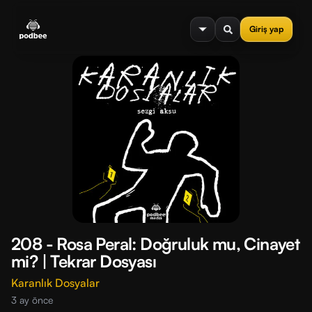
se menu
Giriş yap
208 - Rosa Peral: Doğruluk mu, Cinayet
mi? | Tekrar Dosyası
Karanlık Dosyalar
3 ay önce