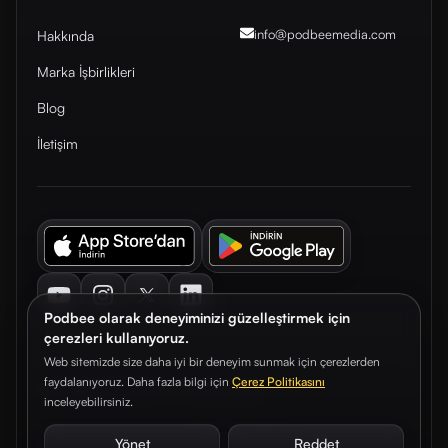
info@podbeemedia
.com
Hakkında
Marka İşbirlikleri
Blog
İletişim
Youtube
Instagram
Twitter
LinkedIn
Podbee olarak deneyiminizi güzelleştirmek için
çerezleri kullanıyoruz.
Web sitemizde size daha iyi bir deneyim sunmak için çerezlerden
faydalanıyoruz. Daha fazla bilgi için
Çerez Politikasını
© 2026. Podbee Media. Tüm hakları saklıdır.
inceleyebilirsiniz.
Çerez Tercihleri
Aydınlatma Metni
Gizlilik Sözleşmesi
Yönet
Reddet