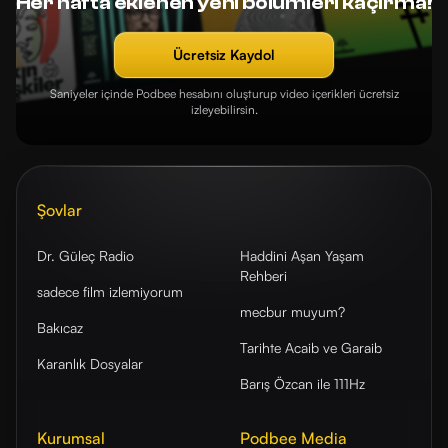
Her hafta eklenen yeni bölümleri kaçırma!
Ücretsiz Kaydol
Saniyeler içinde Podbee hesabını oluşturup video içerikleri ücretsiz
izleyebilirsin.
Şovlar
Dr. Güleç Radio
Haddini Aşan Yaşam
Rehberi
sadece film izlemiyorum
mecbur muyum?
Bakıcaz
Tarihte Acaib ve Garaib
Karanlık Dosyalar
Barış Özcan ile 111Hz
Kurumsal
Podbee Media