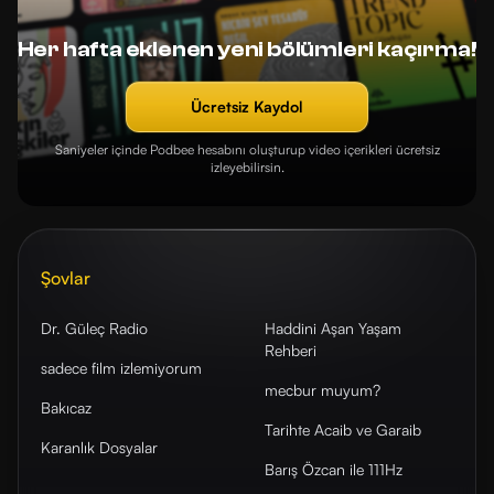
Her hafta eklenen yeni bölümleri kaçırma!
Ücretsiz Kaydol
Saniyeler içinde Podbee hesabını oluşturup video içerikleri ücretsiz
izleyebilirsin.
Şovlar
Dr. Güleç Radio
Haddini Aşan Yaşam
Rehberi
sadece film izlemiyorum
mecbur muyum?
Bakıcaz
Tarihte Acaib ve Garaib
Karanlık Dosyalar
Barış Özcan ile 111Hz