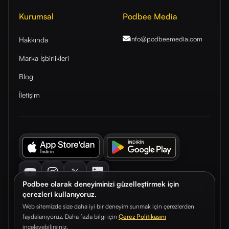
Kurumsal
Podbee Media
info@podbeemedia
.com
Hakkında
Marka İşbirlikleri
Blog
İletişim
Youtube
Instagram
Twitter
LinkedIn
Podbee olarak deneyiminizi güzelleştirmek için
çerezleri kullanıyoruz.
Web sitemizde size daha iyi bir deneyim sunmak için çerezlerden
faydalanıyoruz. Daha fazla bilgi için
Çerez Politikasını
© 2026. Podbee Media. Tüm hakları saklıdır.
inceleyebilirsiniz.