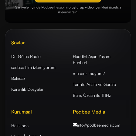
Saniyeler içinde Podbee hesabını oluşturup video içerikleri ücretsiz
izleyebilirsin.
Şovlar
Dr. Güleç Radio
Haddini Aşan Yaşam
Rehberi
sadece film izlemiyorum
mecbur muyum?
Bakıcaz
Tarihte Acaib ve Garaib
Karanlık Dosyalar
Barış Özcan ile 111Hz
Kurumsal
Podbee Media
info@podbeemedia
.com
Hakkında