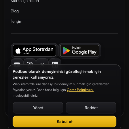
Marka İşbirlikleri
Blog
İletişim
Youtube
Instagram
Twitter
LinkedIn
Podbee olarak deneyiminizi güzelleştirmek için
çerezleri kullanıyoruz.
Web sitemizde size daha iyi bir deneyim sunmak için çerezlerden
faydalanıyoruz. Daha fazla bilgi için
Çerez Politikasını
© 2026. Podbee Media. Tüm hakları saklıdır.
inceleyebilirsiniz.
Çerez Tercihleri
Aydınlatma Metni
Gizlilik Sözleşmesi
Yönet
Reddet
Kabul et