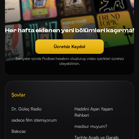
Her hafta eklenen yeni bölümleri kaçırma!
Ücretsiz Kaydol
Saniyeler içinde Podbee hesabını oluşturup video içerikleri ücretsiz
izleyebilirsin.
Şovlar
Dr. Güleç Radio
Haddini Aşan Yaşam
Rehberi
sadece film izlemiyorum
mecbur muyum?
Bakıcaz
Tarihte Acaib ve Garaib