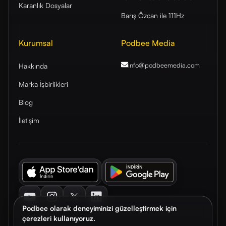
Karanlık Dosyalar
Barış Özcan ile 111Hz
Kurumsal
Podbee Media
info@podbeemedia
.com
Hakkında
Marka İşbirlikleri
Blog
İletişim
Youtube
Instagram
Twitter
LinkedIn
Podbee olarak deneyiminizi güzelleştirmek için
çerezleri kullanıyoruz.