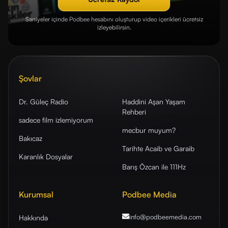
Saniyeler içinde Podbee hesabını oluşturup video içerikleri ücretsiz
izleyebilirsin.
Şovlar
Dr. Güleç Radio
Haddini Aşan Yaşam
Rehberi
sadece film izlemiyorum
mecbur muyum?
Bakıcaz
Tarihte Acaib ve Garaib
Karanlık Dosyalar
Barış Özcan ile 111Hz
Kurumsal
Podbee Media
info@podbeemedia
.com
Hakkında