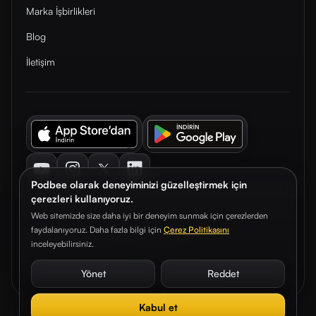
Marka İşbirlikleri
Blog
İletişim
Youtube
Instagram
Twitter
LinkedIn
Podbee olarak deneyiminizi güzelleştirmek için
çerezleri kullanıyoruz.
Web sitemizde size daha iyi bir deneyim sunmak için çerezlerden
faydalanıyoruz. Daha fazla bilgi için
Çerez Politikasını
© 2026. Podbee Media. Tüm hakları saklıdır.
inceleyebilirsiniz.
Çerez Tercihleri
Aydınlatma Metni
Gizlilik Sözleşmesi
Yönet
Reddet
Kabul et