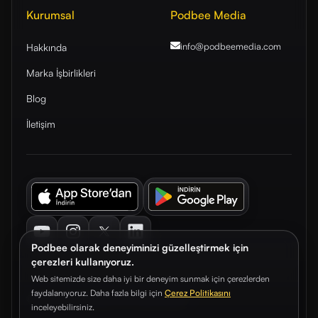
Kurumsal
Podbee Media
info@podbeemedia
.com
Hakkında
Marka İşbirlikleri
Blog
İletişim
Youtube
Instagram
Twitter
LinkedIn
Podbee olarak deneyiminizi güzelleştirmek için
çerezleri kullanıyoruz.
Web sitemizde size daha iyi bir deneyim sunmak için çerezlerden
faydalanıyoruz. Daha fazla bilgi için
Çerez Politikasını
© 2026. Podbee Media. Tüm hakları saklıdır.
inceleyebilirsiniz.