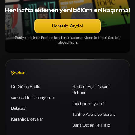
Her hafta eklenen yeni bölümleri kaçırma!
Ücretsiz Kaydol
Saniyeler içinde Podbee hesabını oluşturup video içerikleri ücretsiz
izleyebilirsin.
Şovlar
Dr. Güleç Radio
Haddini Aşan Yaşam
Rehberi
sadece film izlemiyorum
mecbur muyum?
Bakıcaz
Tarihte Acaib ve Garaib
Karanlık Dosyalar
Barış Özcan ile 111Hz