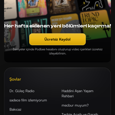
Her hafta eklenen yeni bölümleri kaçırma!
Ücretsiz Kaydol
Saniyeler içinde Podbee hesabını oluşturup video içerikleri ücretsiz
izleyebilirsin.
Şovlar
Dr. Güleç Radio
Haddini Aşan Yaşam
Rehberi
sadece film izlemiyorum
mecbur muyum?
Bakıcaz
Tarihte Acaib ve Garaib