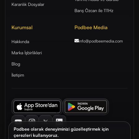
Karanlık Dosyalar
Barış Özcan ile 111Hz
Kurumsal
Podbee Media
info@podbeemedia
.com
Hakkında
Marka İşbirlikleri
Blog
İletişim
Youtube
Instagram
Twitter
LinkedIn
Podbee olarak deneyiminizi güzelleştirmek için
çerezleri kullanıyoruz.