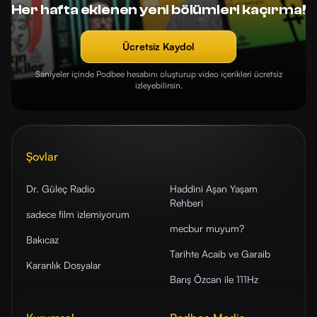
Her hafta eklenen yeni bölümleri kaçırma!
Ücretsiz Kaydol
Saniyeler içinde Podbee hesabını oluşturup video içerikleri ücretsiz
izleyebilirsin.
Şovlar
Dr. Güleç Radio
Haddini Aşan Yaşam
Rehberi
sadece film izlemiyorum
mecbur muyum?
Bakıcaz
Tarihte Acaib ve Garaib
Karanlık Dosyalar
Barış Özcan ile 111Hz