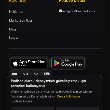
Kurumsal
Podbee Media
info@podbeemedia
.com
Hakkında
Marka İşbirlikleri
Blog
İletişim
Youtube
Instagram
Twitter
LinkedIn
Podbee olarak deneyiminizi güzelleştirmek için
çerezleri kullanıyoruz.
Web sitemizde size daha iyi bir deneyim sunmak için çerezlerden
faydalanıyoruz. Daha fazla bilgi için
Çerez Politikasını
© 2026. Podbee Media. Tüm hakları saklıdır.
inceleyebilirsiniz.