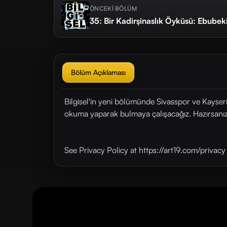
ÖNCEKİ BÖLÜM
35: Bir Kadirşinaslık Öyküsü: Ebubek
Bölüm Açıklaması
Bilgisel'in yeni bölümünde Sivasspor ve Kayserisp
okuma yaparak bulmaya çalışacağız. Hazırsanız
See Privacy Policy at https://art19.com/privac