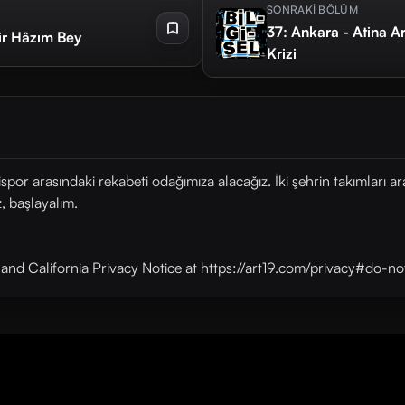
SONRAKİ BÖLÜM
37: Ankara - Atina Ar
ir Hâzım Bey
Krizi
or arasındaki rekabeti odağımıza alacağız. İki şehrin takımları aras
, başlayalım.
y and California Privacy Notice at https://art19.com/privacy#do-no