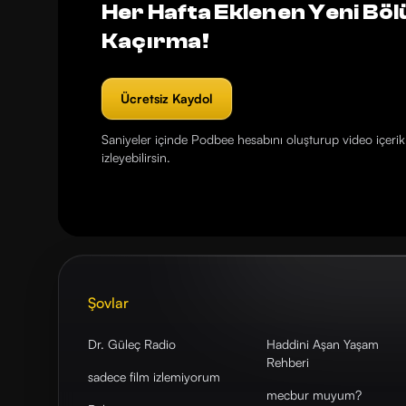
Her Hafta Eklenen Yeni Böl
Kaçırma!
Ücretsiz Kaydol
Saniyeler içinde Podbee hesabını oluşturup video içerikl
izleyebilirsin.
Şovlar
Dr. Güleç Radio
Haddini Aşan Yaşam
Rehberi
sadece film izlemiyorum
mecbur muyum?