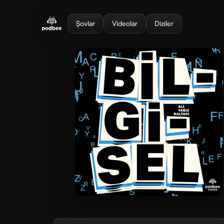
se menu
Şovlar
Videolar
Diziler