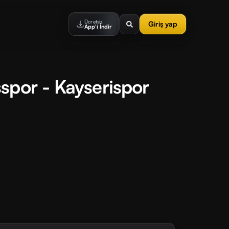
Ücretsiz
Giriş yap
App'i İndir
spor - Kayserispor