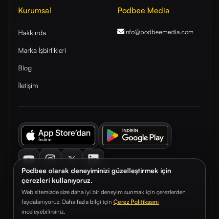
Kurumsal
Podbee Media
info@podbeemedia
.com
Hakkında
Marka İşbirlikleri
Blog
İletişim
Youtube
Instagram
Twitter
LinkedIn
Podbee olarak deneyiminizi güzelleştirmek için
çerezleri kullanıyoruz.
Web sitemizde size daha iyi bir deneyim sunmak için çerezlerden
faydalanıyoruz. Daha fazla bilgi için
Çerez Politikasını
© 2026. Podbee Media. Tüm hakları saklıdır.
inceleyebilirsiniz.