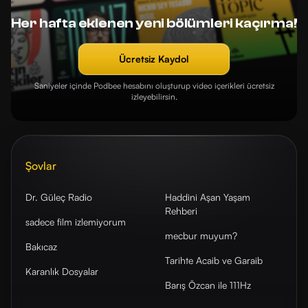
Her hafta eklenen yeni bölümleri kaçırma!
Ücretsiz Kaydol
Saniyeler içinde Podbee hesabını oluşturup video içerikleri ücretsiz
izleyebilirsin.
Şovlar
Dr. Güleç Radio
Haddini Aşan Yaşam
Rehberi
sadece film izlemiyorum
mecbur muyum?
Bakıcaz
Tarihte Acaib ve Garaib
Karanlık Dosyalar
Barış Özcan ile 111Hz