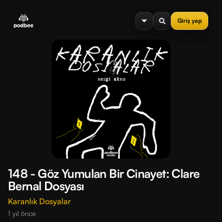
se menu
Giriş yap
148 - Göz Yumulan Bir Cinayet: Clare
Bernal Dosyası
Karanlık Dosyalar
1 yıl önce