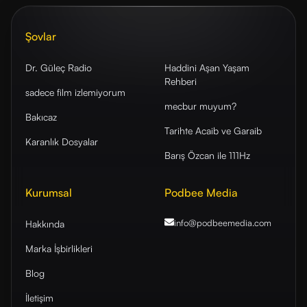
Şovlar
Dr. Güleç Radio
Haddini Aşan Yaşam
Rehberi
sadece film izlemiyorum
mecbur muyum?
Bakıcaz
Tarihte Acaib ve Garaib
Karanlık Dosyalar
Barış Özcan ile 111Hz
Kurumsal
Podbee Media
info@podbeemedia
.com
Hakkında
Marka İşbirlikleri
Blog
İletişim