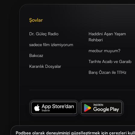
Şovlar
Dr. Güleç Radio
Haddini Aşan Yaşam
Rehberi
sadece film izlemiyorum
mecbur muyum?
Bakıcaz
Tarihte Acaib ve Garaib
Karanlık Dosyalar
Barış Özcan ile 111Hz
Podbee olarak deneyiminizi güzelleştirmek için çerezleri kul