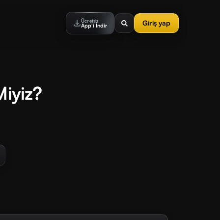
Ücretsiz
Giriş yap
App'i İndir
Miyiz?