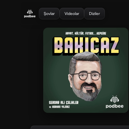
se menu
Şovlar
Videolar
Diziler