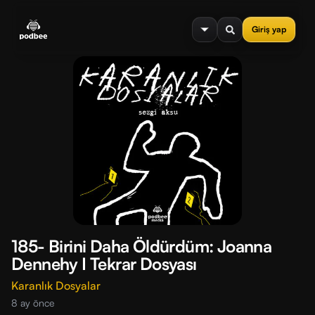
se menu
Giriş yap
185- Birini Daha Öldürdüm: Joanna
Dennehy I Tekrar Dosyası
Karanlık Dosyalar
8 ay önce