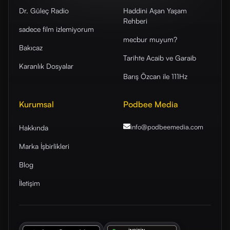
Dr. Güleç Radio
Haddini Aşan Yaşam
Rehberi
sadece film izlemiyorum
mecbur muyum?
Bakıcaz
Tarihte Acaib ve Garaib
Karanlık Dosyalar
Barış Özcan ile 111Hz
Kurumsal
Podbee Media
info@podbeemedia
.com
Hakkında
Marka İşbirlikleri
Blog
İletişim