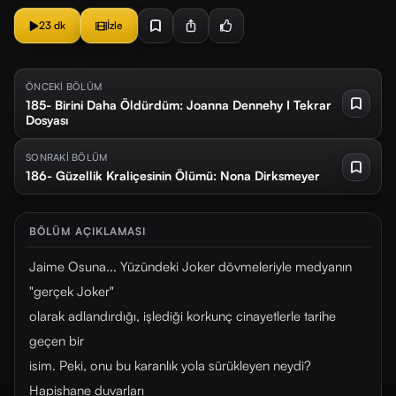
23 dk
İzle
ÖNCEKİ BÖLÜM
185- Birini Daha Öldürdüm: Joanna Dennehy I Tekrar
Dosyası
SONRAKİ BÖLÜM
186- Güzellik Kraliçesinin Ölümü: Nona Dirksmeyer
BÖLÜM AÇIKLAMASI
Jaime Osuna... Yüzündeki Joker dövmeleriyle medyanın
"gerçek Joker"
olarak adlandırdığı, işlediği korkunç cinayetlerle tarihe
geçen bir
isim. Peki, onu bu karanlık yola sürükleyen neydi?
Hapishane duvarları