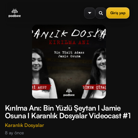
se menu
Giriş yap
Kırılma Anı: Bin Yüzlü Şeytan I Jamie
Osuna I Karanlık Dosyalar Videocast #1
Karanlık Dosyalar
8 ay önce