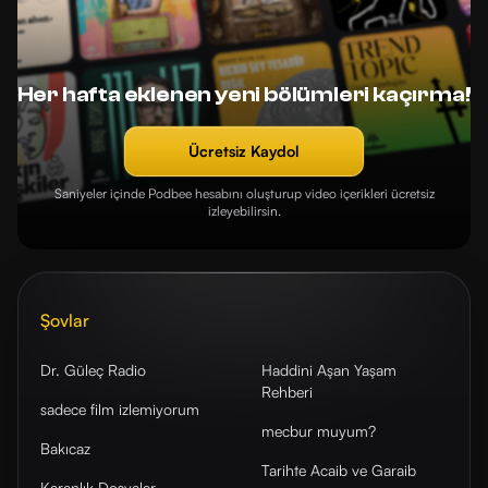
Her hafta eklenen yeni bölümleri kaçırma!
Ücretsiz Kaydol
Saniyeler içinde Podbee hesabını oluşturup video içerikleri ücretsiz
izleyebilirsin.
Şovlar
Dr. Güleç Radio
Haddini Aşan Yaşam
Rehberi
sadece film izlemiyorum
mecbur muyum?
Bakıcaz
Tarihte Acaib ve Garaib
Karanlık Dosyalar