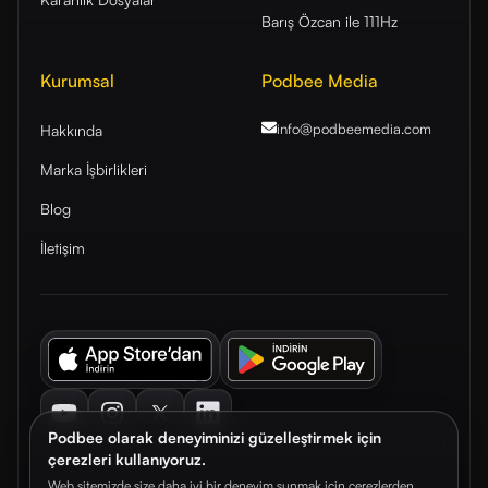
Barış Özcan ile 111Hz
Kurumsal
Podbee Media
info@podbeemedia
.com
Hakkında
Marka İşbirlikleri
Blog
İletişim
Youtube
Instagram
Twitter
LinkedIn
Podbee olarak deneyiminizi güzelleştirmek için
çerezleri kullanıyoruz.
Web sitemizde size daha iyi bir deneyim sunmak için çerezlerden