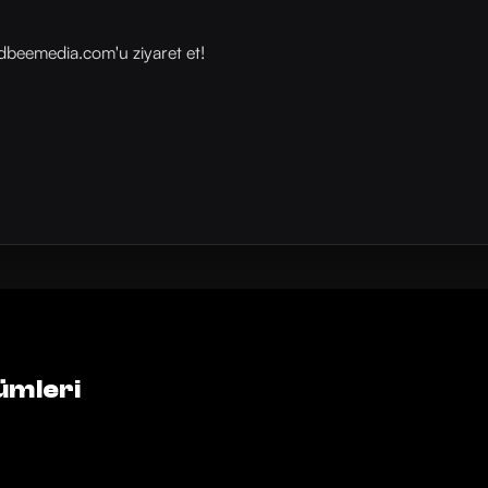
beemedia.com⁠⁠⁠⁠⁠⁠'u ziyaret et!
ümleri