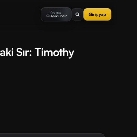
Ücretsiz
Giriş yap
App'i İndir
aki Sır: Timothy