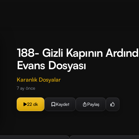
188- Gizli Kapının Ardınd
Evans Dosyası
Karanlık Dosyalar
7 ay önce
22 dk
Kaydet
Paylaş