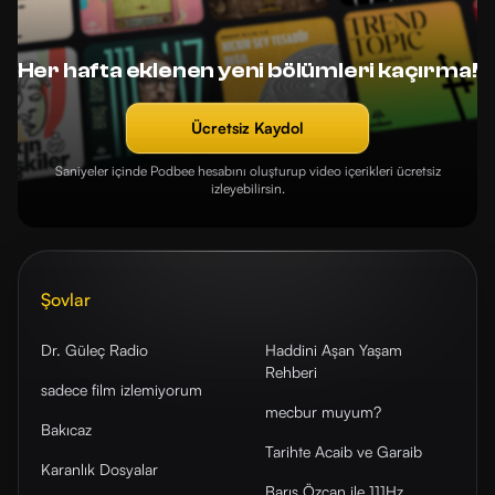
Her hafta eklenen yeni bölümleri kaçırma!
Ücretsiz Kaydol
Saniyeler içinde Podbee hesabını oluşturup video içerikleri ücretsiz
izleyebilirsin.
Şovlar
Dr. Güleç Radio
Haddini Aşan Yaşam
Rehberi
sadece film izlemiyorum
mecbur muyum?
Bakıcaz
Tarihte Acaib ve Garaib
Karanlık Dosyalar
Barış Özcan ile 111Hz