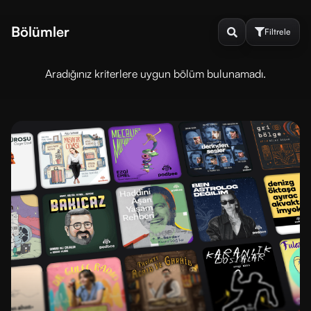
Bölümler
Filtrele
Aradığınız kriterlere uygun bölüm bulunamadı.
Sırala
ve
Filtrele
DINLENME
DURUMU
Dinlenmedi
Dinlendi
SIRALAMA
En
En
yeni
eski