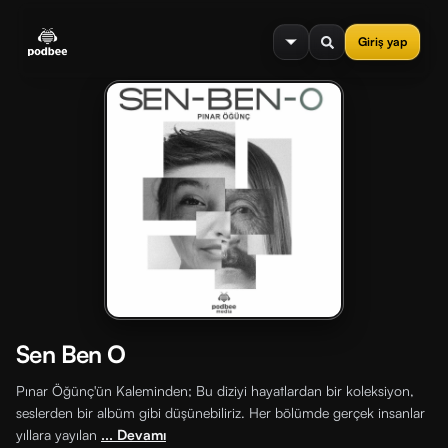
se menu
Giriş yap
Sen Ben O
Pınar Öğünç'ün Kaleminden; Bu diziyi hayatlardan bir koleksiyon,
seslerden bir albüm gibi düşünebiliriz. Her bölümde gerçek insanlar
yıllara yayılan
... Devamı