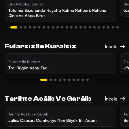
Ben Astrolog Değilim
Ben
Tutulma Sezonunda Hayatta Kalma Rehberi: Ruhunu
öz
Dinle ve Akışa Bırak
Fularsız Ile Kuralsız
İncele
2 ay önce
27 dk
3
Fularsız ile Kuralsız
Ful
Troll’lüğün Vahşi Tadı
Uf
Tarihte Acâib Ve Garâib
İncele
4 gün önce
28 dk
1
Tarihte Acâib ve Garâib
Tar
Julius Caesar: Cumhuriyet’ten Büyük Bir Adam
Be