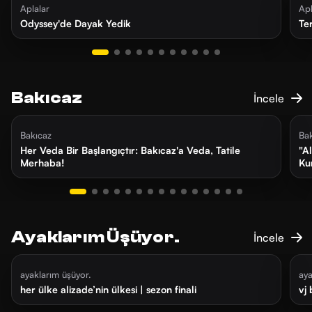
Aplalar
Apl
Odyssey'de Dayak Yedik
Te
Bakıcaz
İncele
2 ay önce
21 dk
3
Bakıcaz
Ba
Her Veda Bir Başlangıçtır: Bakıcaz'a Veda, Tatile
"A
Merhaba!
Ku
Ayaklarım Üşüyor.
İncele
1 ay önce
22 dk
1
ayaklarım üşüyor.
aya
her ülke alizade’nin ülkesi | sezon finali
vj 