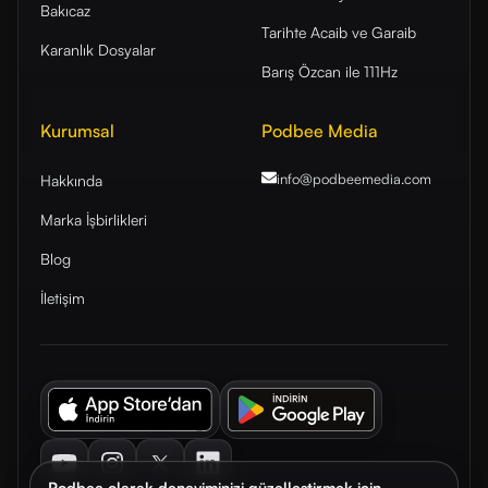
Bakıcaz
Tarihte Acaib ve Garaib
Karanlık Dosyalar
Barış Özcan ile 111Hz
Kurumsal
Podbee Media
info@podbeemedia
.com
Hakkında
Marka İşbirlikleri
Blog
İletişim
Youtube
Instagram
Twitter
LinkedIn
Podbee olarak deneyiminizi güzelleştirmek için