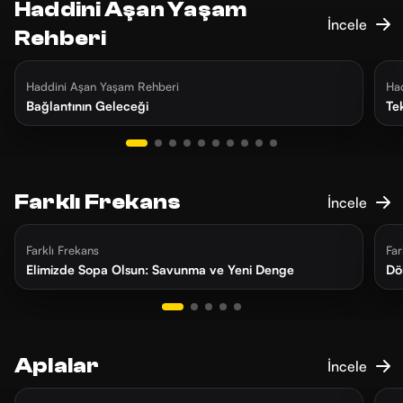
Haddini Aşan Yaşam
İncele
Rehberi
1 hafta önce
39 dk
3
Haddini Aşan Yaşam Rehberi
Ha
Bağlantının Geleceği
Te
Farklı Frekans
İncele
dün
21 dk
1
Farklı Frekans
Far
Elimizde Sopa Olsun: Savunma ve Yeni Denge
Dö
Aplalar
İncele
3 gün önce
25 dk
1