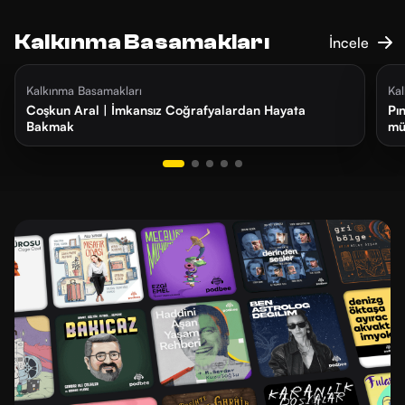
Kalkınma Basamakları
İncele
3 ay önce
38 dk
4
Kalkınma Basamakları
Ka
Coşkun Aral | İmkansız Coğrafyalardan Hayata
Pı
Bakmak
mü