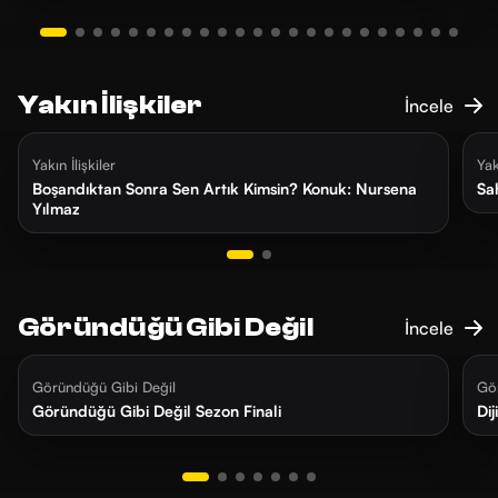
Yakın İlişkiler
İncele
1 ay önce
47 dk
5
Yakın İlişkiler
Yak
Boşandıktan Sonra Sen Artık Kimsin? Konuk: Nursena
Sa
Yılmaz
Göründüğü Gibi Değil
İncele
1 ay önce
32 dk
2
Göründüğü Gibi Değil
Gö
Göründüğü Gibi Değil Sezon Finali
Di