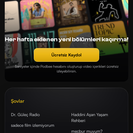
Her hafta eklenen yeni bölümleri kaçırma!
Ücretsiz Kaydol
Saniyeler içinde Podbee hesabını oluşturup video içerikleri ücretsiz
izleyebilirsin.
Şovlar
Dr. Güleç Radio
Haddini Aşan Yaşam
Rehberi
sadece film izlemiyorum
mecbur muyum?