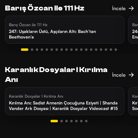
Barış Özcan Ile 111 Hz
İncele
5 gün önce
26 dk
1
Barış Özcan ile 111 Hz
Bar
247: Uşakların Üstü, Aşçıların Altı: Bach’tan
24
Beethoven’a
En
Karanlık Dosyalar I Kırılma
İncele
Anı
4 ay önce
22 dk
4
Karanlık Dosyalar I Kırılma Anı
Kar
Kırılma Anı: Sadist Annenin Çocuğuna Eziyeti | Shanda
Kır
Vander Ark Dosyası | Karanlık Dosyalar Videocast #15
So