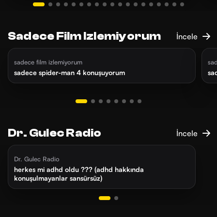
Sadece Film Izlemiyorum
İncele
5 gün önce
55 dk
2
sadece film izlemiyorum
sad
sadece spider-man 4 konuşuyorum
sa
Dr. Gulec Radio
İncele
5 ay önce
29 dk
Dr. Gulec Radio
herkes mi adhd oldu ??? (adhd hakkında
konuşulmayanlar sansürsüz)