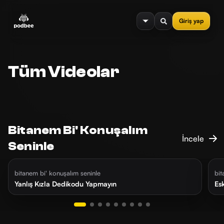
se menu
Giriş yap
Tüm Videolar
Bitanem Bi' Konuşalım
İncele
Seninle
2 gün önce
43 dk
1
bitanem bi' konuşalım seninle
bit
Yanlış Kızla Dedikodu Yapmayın
Es