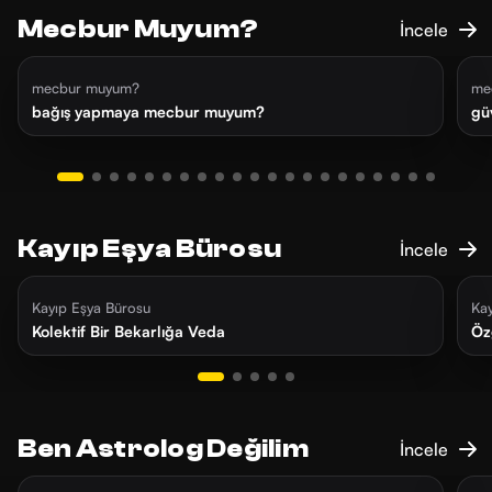
Mecbur Muyum?
İncele
5 gün önce
36 dk
1
mecbur muyum?
me
bağış yapmaya mecbur muyum?
gü
Kayıp Eşya Bürosu
İncele
1 ay önce
22 dk
2
Kayıp Eşya Bürosu
Ka
Kolektif Bir Bekarlığa Veda
Öz
Ben Astrolog Değilim
İncele
dün
17 dk
1