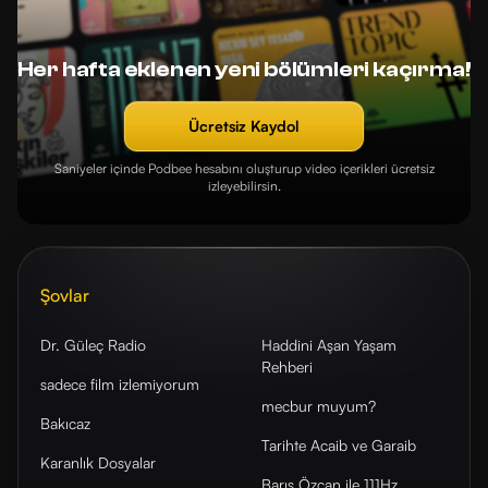
Her hafta eklenen yeni bölümleri kaçırma!
Ücretsiz Kaydol
Saniyeler içinde Podbee hesabını oluşturup video içerikleri ücretsiz
izleyebilirsin.
Şovlar
Dr. Güleç Radio
Haddini Aşan Yaşam
Rehberi
sadece film izlemiyorum
mecbur muyum?
Bakıcaz
Tarihte Acaib ve Garaib
Karanlık Dosyalar
Barış Özcan ile 111Hz