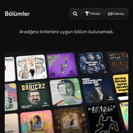
Bölümler
Filtrele
Videolu
Aradığınız kriterlere uygun bölüm bulunamadı.
Sırala
ve
Filtrele
DINLENME
DURUMU
Dinlenmedi
Dinlendi
SIRALAMA
En
En
yeni
eski