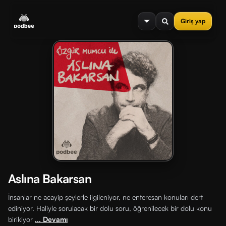
se menu
Giriş yap
Aslına Bakarsan
İnsanlar ne acayip şeylerle ilgileniyor, ne enteresan konuları dert
ediniyor. Haliyle sorulacak bir dolu soru, öğrenilecek bir dolu konu
birikiyor
... Devamı